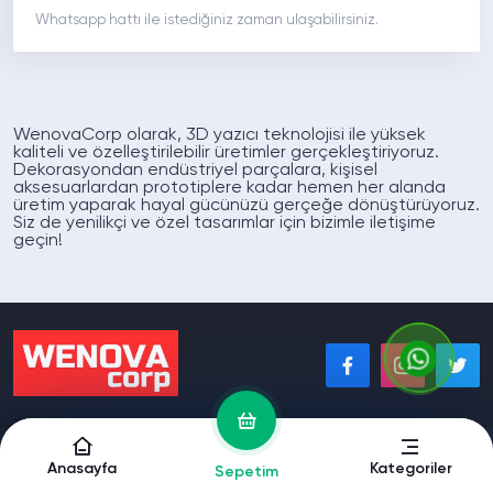
Whatsapp hattı ile istediğiniz zaman ulaşabilirsiniz.
WenovaCorp olarak, 3D yazıcı teknolojisi ile yüksek
kaliteli ve özelleştirilebilir üretimler gerçekleştiriyoruz.
Dekorasyondan endüstriyel parçalara, kişisel
aksesuarlardan prototiplere kadar hemen her alanda
üretim yaparak hayal gücünüzü gerçeğe dönüştürüyoruz.
Siz de yenilikçi ve özel tasarımlar için bizimle iletişime
geçin!
Copyright © 2025 WeNovaCorp. Tüm Hakları Saklıdır. | Barış mh. 128.cd no:25
Akdeniz/Mersin | +905432260973
Anasayfa
Kategoriler
Sepetim