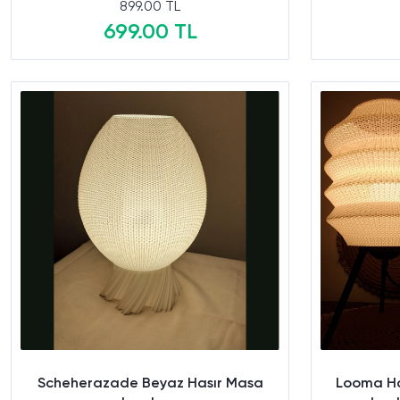
899.00 TL
699.00 TL
Sepete Ekle
Scheherazade Beyaz Hasır Masa
Looma Has