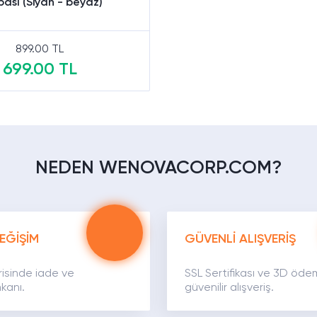
ası (Siyah - beyaz)
899.00 TL
699.00 TL
Sepete Ekle
NEDEN WENOVACORP.COM?
EĞİŞİM
GÜVENLİ ALIŞVERİŞ
risinde iade ve
SSL Sertifikası ve 3D öde
kanı.
güvenilir alışveriş.