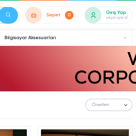
Giriş Yap
Sepet
0
veya üye ol
Bilgisayar Aksesuarları